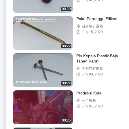
July 02, 2020
00:29
Paku Perunggu Silikon
硅青铜钉视频
July 15, 2020
00:22
Pin Kepala Plastik Baja
Tahan Karat
塑料帽钉视频
July 03, 2020
00:24
Produksi Kuku
生产视频
July 01, 2020
00:25