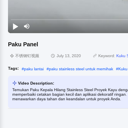
Paku Panel
不锈钢钉视频
July 13, 2020
Keyword:
Kuku 
Tags:
#
paku lantai
#
paku stainless steel untuk memihak
#
Kuku
Video Description:
Temukan Paku Kepala Hilang Stainless Steel Proyek Kayu den
memperbaiki cetakan bagian kecil dan aplikasi dekoratif ringan. T
menawarkan daya tahan dan keandalan untuk proyek Anda.