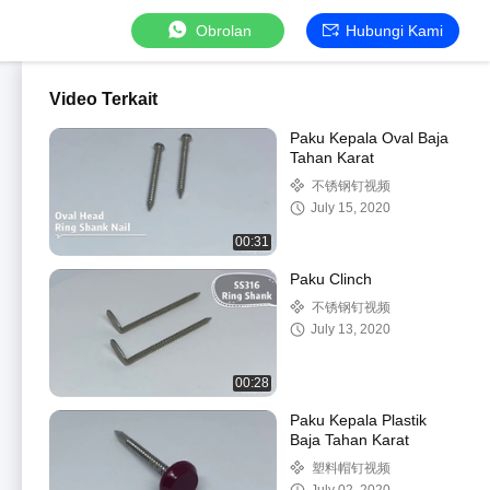
Obrolan
Hubungi Kami
Video Terkait
Paku Kepala Oval Baja
Tahan Karat
不锈钢钉视频
July 15, 2020
00:31
Paku Clinch
不锈钢钉视频
July 13, 2020
00:28
Paku Kepala Plastik
Baja Tahan Karat
塑料帽钉视频