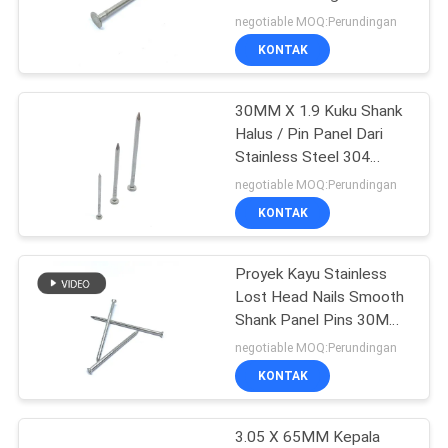
negotiable MOQ:Perundingan
KONTAK
16
30MM X 1.9 Kuku Shank
Kuku Kepala Datar
Halus / Pin Panel Dari
Stainless Steel 304
Grade
negotiable MOQ:Perundingan
KONTAK
Proyek Kayu Stainless
13
Lost Head Nails Smooth
Shank Panel Pins 30MM
Putar Kuku Shank
X 1.6
negotiable MOQ:Perundingan
KONTAK
3.05 X 65MM Kepala