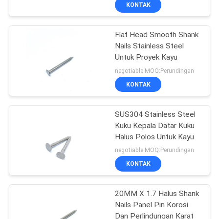
KUALITAS
KONTAK
Flat Head Smooth Shank
HUBUNGI
37
Nails Stainless Steel
KAMI
Untuk Proyek Kayu
Kuku Cincin Shank
negotiable MOQ:Perundingan
PERMINTAAN
KONTAK
PENAWARAN
SUS304 Stainless Steel
Kuku Kepala Datar Kuku
SITEMAP
Halus Polos Untuk Kayu
14
negotiable MOQ:Perundingan
PRIVACY
KONTAK
Kuku Betis Sekrup
POLICY
20MM X 1.7 Halus Shank
Nails Panel Pin Korosi
Dan Perlindungan Karat