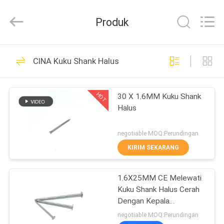
2026
Yuanjia
Leren
Produk
Business
License.
All
Rights
Reserved.
RUMAH
51
CINA Kuku Shank Halus
Kuku Baja Tahan
PRODUK
Karat
HOT
30 X 1.6MM Kuku Shank
Halus
TENTANG
KAMI
negotiable MOQ:Perundingan
KIRIM SEKARANG
54
TUR
1.6X25MM CE Melewati
PABRIK
Kuku Kepala Plastik
Kuku Shank Halus Cerah
Dengan Kepala
KONTROL
Countersunk
negotiable MOQ:Perundingan