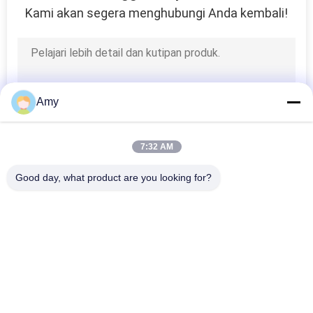
Kami akan segera menghubungi Anda kembali!
7
Kuku Susun Plastik
Amy
7:32 AM
6
Good day, what product are you looking for?
Kuku Pengaruh
Bad Request
Semua
Tembaga
Kuku Baja Tahan 
Kuku Kepala Plastik
Karat
Kuku Cincin Shank
Kuku Betis Sekrup