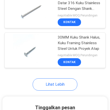
Datar 316 Kuku Stainless
Steel Dengan Shank
9
Cerah Polos
negotiable MOQ:Perundingan
KONTAK
Kuku Shank Halus
30MM Kuku Shank Halus,
Kuku Framing Stainless
Steel Untuk Proyek Atap
negotiable MOQ:Perundingan
KONTAK
7
Kuku Kumparan
Stainless Steel
Lihat Lebih
Tinggalkan pesan