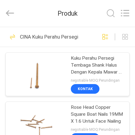
2026
Yuanjia
Leren
Produk
Business
License.
All
Rights
Reserved.
RUMAH
51
CINA Kuku Perahu Persegi
Kuku Baja Tahan
PRODUK
Karat
Kuku Perahu Persegi
Tembaga Shank Halus
TENTANG
Dengan Kepala Mawar 2
KAMI
"X 12g
negotiable MOQ:Perundingan
KONTAK
54
TUR
Rose Head Copper
PABRIK
Kuku Kepala Plastik
Square Boat Nails 19MM
X 1.6 Untuk Face Nailing
KONTROL
negotiable MOQ:Perundingan