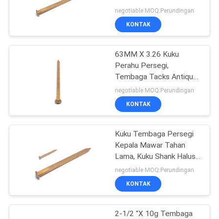
Kayu
negotiable MOQ:Perundingan
KONTAK
16
63MM X 3.26 Kuku
Kuku Kepala Datar
Perahu Persegi,
Tembaga Tacks Antique
Rose Head Nails
negotiable MOQ:Perundingan
KONTAK
Kuku Tembaga Persegi
13
Kepala Mawar Tahan
Lama, Kuku Shank Halus
Putar Kuku Shank
76.2MM X 4.0
negotiable MOQ:Perundingan
KONTAK
2-1/2 "X 10g Tembaga