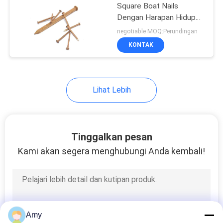
Square Boat Nails
Dengan Harapan Hidup
9
Lebih Lama
negotiable MOQ:Perundingan
KONTAK
Kuku Shank Halus
Lihat Lebih
7
Tinggalkan pesan
Kuku Kumparan
Kami akan segera menghubungi Anda kembali!
Stainless Steel
Amy