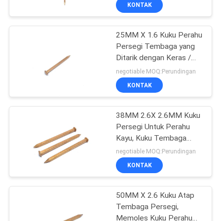
KUALITAS
KONTAK
25MM X 1.6 Kuku Perahu
HUBUNGI
37
Persegi Tembaga yang
KAMI
Ditarik dengan Keras /
Kuku Cincin Shank
Warna Alami Keling
negotiable MOQ:Perundingan
PERMINTAAN
KONTAK
PENAWARAN
38MM 2.6X 2.6MM Kuku
Persegi Untuk Perahu
SITEMAP
Kayu, Kuku Tembaga
14
Kepala Mawar
negotiable MOQ:Perundingan
PRIVACY
KONTAK
Kuku Betis Sekrup
POLICY
50MM X 2.6 Kuku Atap
Tembaga Persegi,
Memoles Kuku Perahu