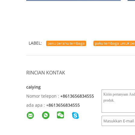
LABEL:
paku perahu tembaga
paku tembaga untuk pe
RINCIAN KONTAK
caiying
Nomor telepon :
+8613656834555
ada apa :
+
8613656834555