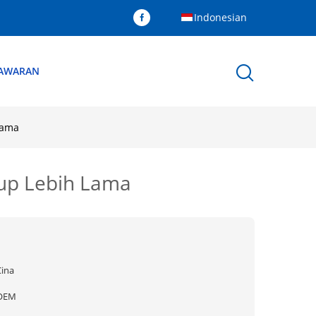
Indonesian
NAWARAN
Lama
dup Lebih Lama
Cina
OEM