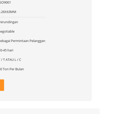
ISO9001
3.26X63MM
Perundingan
negotiable
Sebagai Permintaan Pelanggan
0-45 hari
 / T ATAU L / C
80 Ton Per Bulan