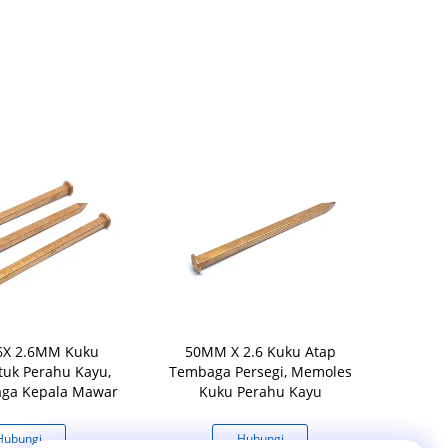
6X 2.6MM Kuku
50MM X 2.6 Kuku Atap
Kuku Pe
tuk Perahu Kayu,
Tembaga Persegi, Memoles
Tembaga
ga Kepala Mawar
Kuku Perahu Kayu
Dengan Kep
Hubungi
Hubungi
H