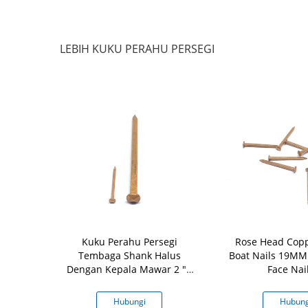
LEBIH KUKU PERAHU PERSEGI
Kuku Atap
Kuku Perahu Persegi
Rose Head Cop
gi, Memoles
Tembaga Shank Halus
Boat Nails 19MM 
hu Kayu
Dengan Kepala Mawar 2 "X
Face Nai
12g
gi
Hubungi
Hubung