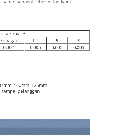
pesanan sebagai kehormatan kami.
sisi kimia %
Sebagai
Fe
Pb
S
0,002
0,005
0,005
0,005
 87mm, 100mm, 125mm
u sampel pelanggan