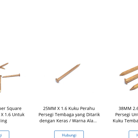
per Square
25MM X 1.6 Kuku Perahu
38MM 2.
X 1.6 Untuk
Persegi Tembaga yang Ditarik
Persegi Un
ling
dengan Keras / Warna Alami
Kuku Temba
Keling
i
Hubungi