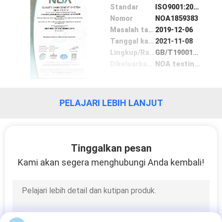
KUALITAS
Standar
ISO9001:2015
Nomor
NOA1859383
Masalah tanggal
2019-12-06
HUBUNGI
Tanggal kadaluwarsa
2021-11-08
KAMI
Lingkup/Range
GB/T19001-2016
Dikeluarkan oleh
NOA testing & certification
PERMINTAAN
PENAWARAN
PELAJARI LEBIH LANJUT
SITEMAP
Tinggalkan pesan
Kami akan segera menghubungi Anda kembali!
PRIVACY
POLICY