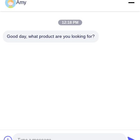
Amy
12:18 PM
Good day, what product are you looking for?
Bad Request
Semua
Kuku Baja Tahan 
Kuku Kepala Plastik
Karat
Kuku Cincin Shank
Kuku Betis Sekrup
Kuku Kepala Datar
Putar Kuku Shank
Kuku Kumparan 
Kuku Shank Halus
Stainless Steel