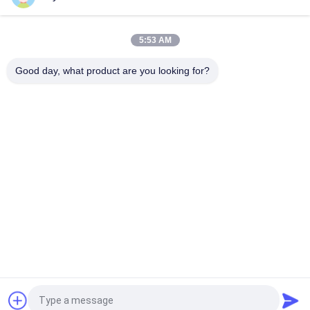
5:53 AM
Good day, what product are you looking for?
Bad Request
Semua
Kuku Baja Tahan 
Kuku Kepala Plastik
Karat
Kuku Cincin Shank
Kuku Betis Sekrup
Kuku Kepala Datar
Putar Kuku Shank
Kuku Kumparan 
Kuku Shank Halus
Stainless Steel
Quote request suatu