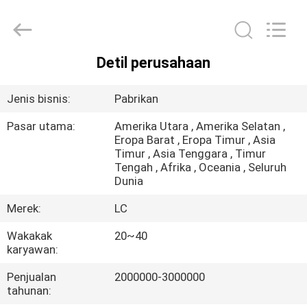
2026
Yuanjia
Leren
Business
License.
All
Rights
Detil perusahaan
Reserved.
RUMAH
Jenis bisnis:
Pabrikan
PRODUK
Pasar utama:
Amerika Utara , Amerika Selatan ,
Eropa Barat , Eropa Timur , Asia
Timur , Asia Tenggara , Timur
TENTANG
Tengah , Afrika , Oceania , Seluruh
KAMI
Dunia
Merek:
LC
TUR
Wakakak
20~40
PABRIK
karyawan:
Penjualan
2000000-3000000
KONTROL
tahunan: