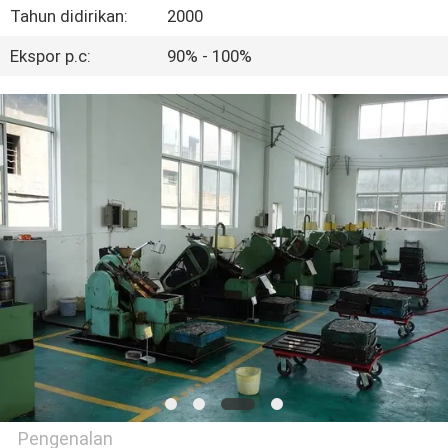
KUALITAS
Tahun didirikan:
2000
Ekspor p.c:
90% - 100%
HUBUNGI
KAMI
PERMINTAAN
PENAWARAN
SITEMAP
PRIVACY
POLICY
Pengenalan