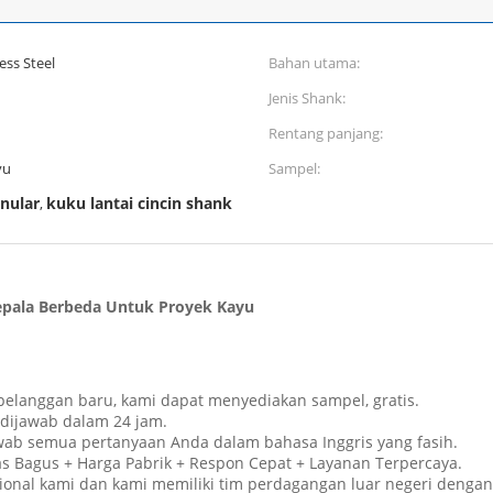
ess Steel
Bahan utama:
Jenis Shank:
Rentang panjang:
yu
Sampel:
nular
kuku lantai cincin shank
,
Kepala Berbeda Untuk Proyek Kayu
pelanggan baru, kami dapat menyediakan sampel, gratis.
 dijawab dalam 24 jam.
wab semua pertanyaan Anda dalam bahasa Inggris yang fasih.
as Bagus + Harga Pabrik + Respon Cepat + Layanan Terpercaya.
ional kami dan kami memiliki tim perdagangan luar negeri dengan 