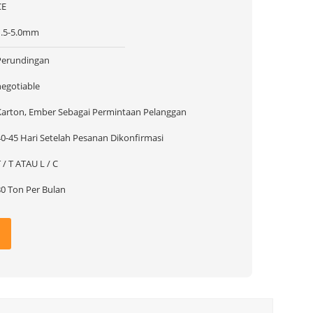
CE
1.5-5.0mm
Perundingan
negotiable
Karton, Ember Sebagai Permintaan Pelanggan
40-45 Hari Setelah Pesanan Dikonfirmasi
 / T ATAU L / C
80 Ton Per Bulan