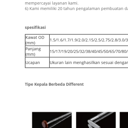
mempercayai layanan kami.
6) Kami memiliki 20 tahun pengalaman pembuatan da
spesifikasi
Kawat OD
1.5/1.6/1.7/1.9/2.0/2.15/2.5/2.75/2.8/3.0/3
(mm)
Panjang
15/17/19/20/25/32/38/40/45/50/65/70/80
(mm)
Ucapan
Ukuran lain menghasilkan sesuai denga
Tipe Kepala Berbeda Different